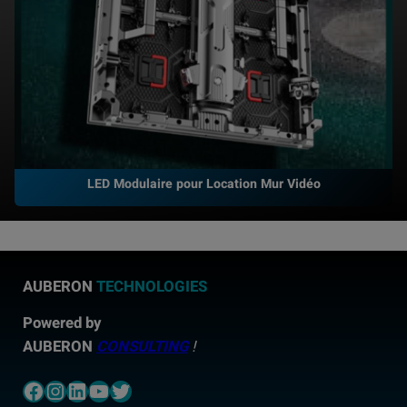
LED Modulaire pour Location Mur Vidéo
AUBERON
TECHNOLOGIES
Powered by
AUBERON
CONSULTING
!
Facebook
Instagram
LinkedIn
YouTube
Twitter