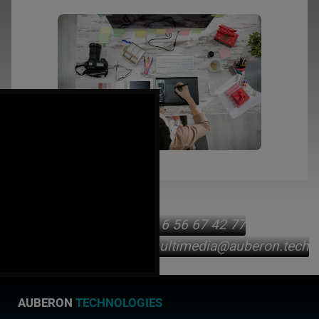
[
SMS ] :
+33 /
6 56 67 42 77
[ eMAIL ] : concepteur-multimedia@auberon.tech
AUBERON
TECHNOLOGIES