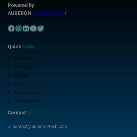
Powered by
AUBERON
CONSULTING
!
Facebook
Instagram
LinkedIn
YouTube
Twitter
Quick
Links
About us
Delivery
Payment
FAQ
Privacy Policy
Terms of Use
Contact
Us
contact@auberon-tech.com