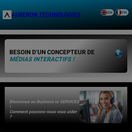
Skip
to
AUBERON TECHNOLOGIES
content
BESOIN D’UN CONCEPTEUR DE
MÉDIAS INTERACTIFS !
Bienvenue au Business to SERVICES
!
Comment pouvons-nous vous aider
?